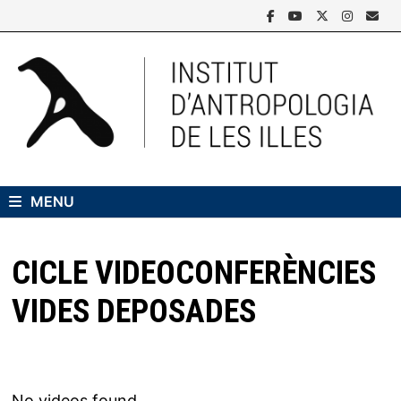
Skip
to
content
MENU
CICLE VIDEOCONFERÈNCIES
VIDES DEPOSADES
No videos found