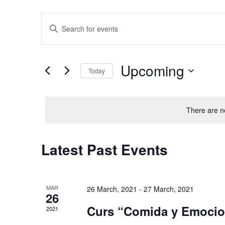
E
E
V
n
E
t
Upcoming
e
Today
N
r
S
T
K
e
There are n
S
e
l
y
S
e
Latest Past Events
w
c
E
o
t
A
r
d
MAR
26 March, 2021
-
27 March, 2021
R
d
a
26
.
Curs “Comida y Emoci
t
C
2021
S
e