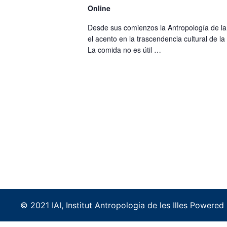
H
Online
e
.
A
a
Desde sus comienzos la Antropología de la
el acento en la trascendencia cultural de la
N
r
La comida no es útil …
c
D
h
V
f
I
o
E
r
E
W
v
S
e
N
n
t
A
© 2021 IAI, Institut Antropologia de les Illes Powere
s
V
b