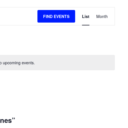
E
FIND EVENTS
List
Month
V
E
N
T
V
o upcoming events.
I
E
W
S
N
A
ones”
V