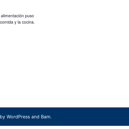
I
G
 alimentación puso
 comida y la cocina.
A
T
I
O
N
d by
WordPress
and
Bam
.