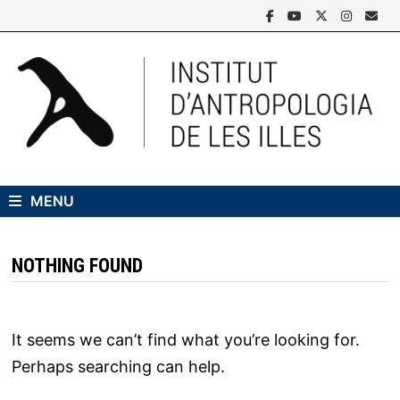
Skip
to
content
MENU
NOTHING FOUND
It seems we can’t find what you’re looking for.
Perhaps searching can help.