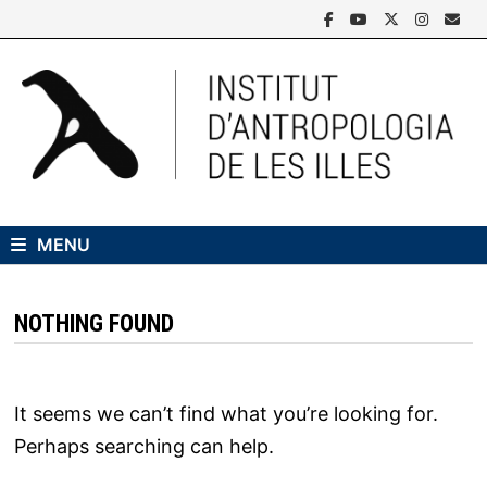
Skip
to
content
MENU
NOTHING FOUND
It seems we can’t find what you’re looking for.
Perhaps searching can help.