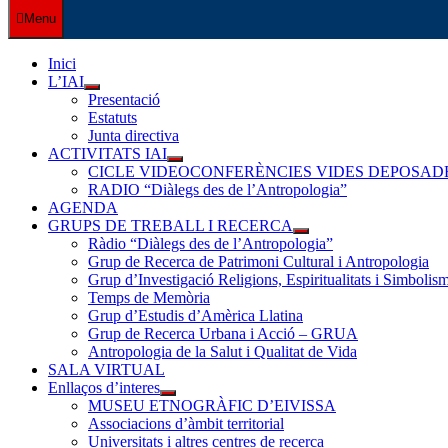
Menu
Inici
L’IAI
Show
Presentació
sub
Estatuts
menu
Junta directiva
ACTIVITATS IAI
Show
CICLE VIDEOCONFERÈNCIES VIDES DEPOSAD
sub
RADIO “Diàlegs des de l’Antropologia”
menu
AGENDA
GRUPS DE TREBALL I RECERCA
Show
Ràdio “Diàlegs des de l’Antropologia”
sub
Grup de Recerca de Patrimoni Cultural i Antropologia
menu
Grup d’Investigació Religions, Espiritualitats i Simbol
Temps de Memòria
Grup d’Estudis d’Amèrica Llatina
Grup de Recerca Urbana i Acció – GRUA
Antropologia de la Salut i Qualitat de Vida
SALA VIRTUAL
Enllaços d’interes
Show
MUSEU ETNOGRÀFIC D’EIVISSA
sub
Associacions d’àmbit territorial
menu
Universitats i altres centres de recerca