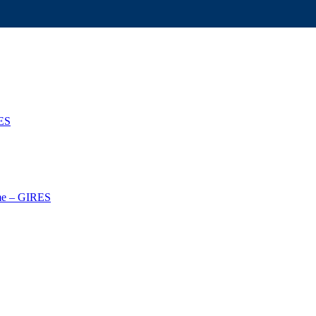
ES
isme – GIRES