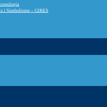
tropologia
tats i Simbolisme – GIRES