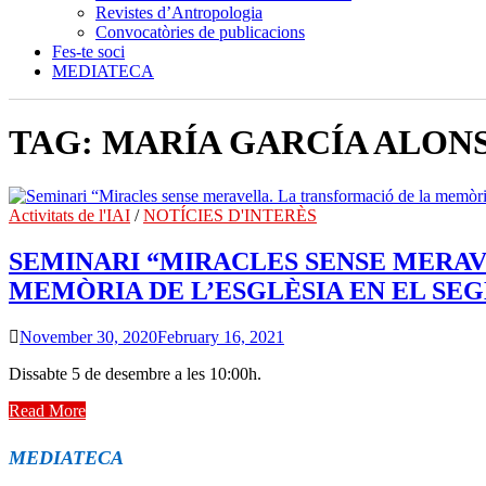
Revistes d’Antropologia
Convocatòries de publicacions
Fes-te soci
MEDIATECA
TAG:
MARÍA GARCÍA ALON
Activitats de l'IAI
/
NOTÍCIES D'INTERÈS
SEMINARI “MIRACLES SENSE MERAV
MEMÒRIA DE L’ESGLÈSIA EN EL SEG
November 30, 2020
February 16, 2021
Dissabte 5 de desembre a les 10:00h.
Seminari
Read More
“Miracles
sense
MEDIATECA
meravella.