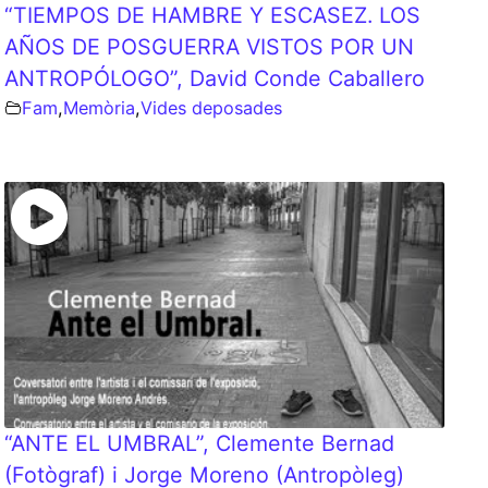
“TIEMPOS DE HAMBRE Y ESCASEZ. LOS
AÑOS DE POSGUERRA VISTOS POR UN
ANTROPÓLOGO”, David Conde Caballero
Fam
,
Memòria
,
Vides deposades
“ANTE EL UMBRAL”, Clemente Bernad
(Fotògraf) i Jorge Moreno (Antropòleg)