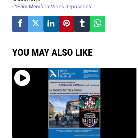
Fam
,
Memòria
,
Vides deposades
YOU MAY ALSO LIKE