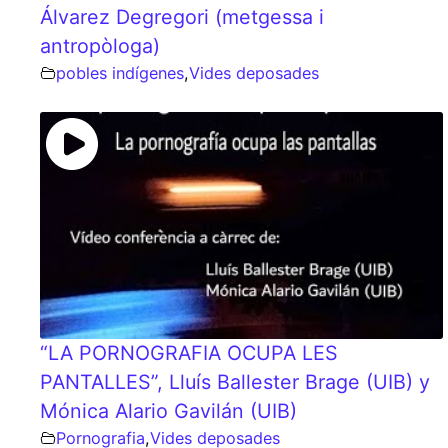
Álvarez Degregori (metgessa i
antropòloga)
pobles indígenes
,
Vides deposades
“LA PORNOGRAFIA OCUPA LES
PANTALLES”, Lluís Ballester Brage (UIB) y
Mónica Alario Gavilán (UIB)
Pornografia
,
Vides deposades