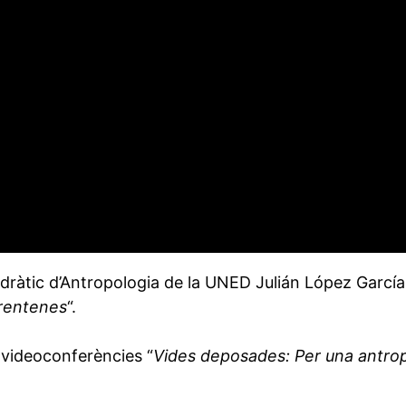
dràtic d’Antropologia de la UNED Julián López García 
arentenes
“.
e videoconferències “
Vides deposades: Per una antro