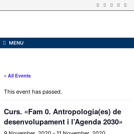
Skip
to
content
MENU
« All Events
This event has passed.
Curs. «Fam 0. Antropologia(es) de
desenvolupament i l’Agenda 2030»
9 November, 2020
-
11 November, 2020