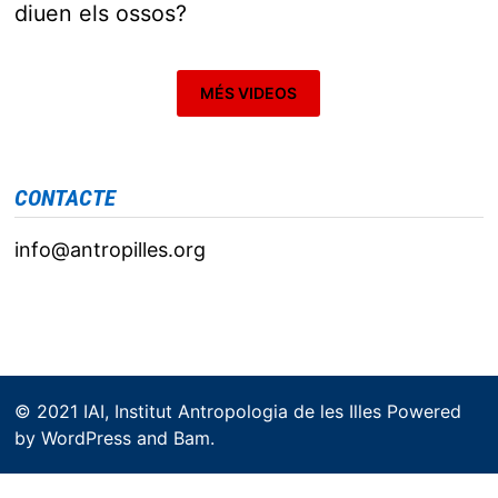
G
diuen els ossos?
A
T
MÉS VIDEOS
I
O
CONTACTE
N
info@antropilles.org
© 2021 IAI, Institut Antropologia de les Illes Powered
by
WordPress
and
Bam
.