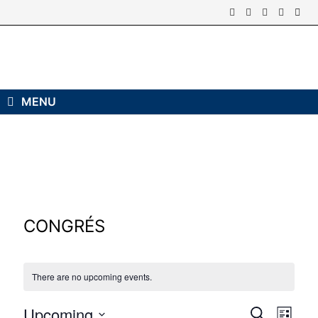
Skip
to
content
MENU
CONGRÉS
There are no upcoming events.
Upcoming
E
E
S