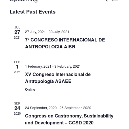
L
E
V
I
S
V
A
Latest Past Events
S
R
e
E
T
E
C
l
N
H
JUL
N
27
27 July, 2021
-
30 July, 2021
e
T
2021
7º CONGRESO INTERNACIONAL DE
T
c
V
ANTROPOLOGIA AIBR
t
S
I
d
FEB
S
E
1
1 February, 2021
-
3 February, 2021
a
2021
W
E
XV Congreso Internacional de
t
Antropología ASAEE
S
A
e
Online
N
.
R
A
SEP
C
24
24 September, 2020
-
26 September, 2020
V
2020
Congress on Gastronomy, Sustainability
H
I
and Development – CGSD 2020