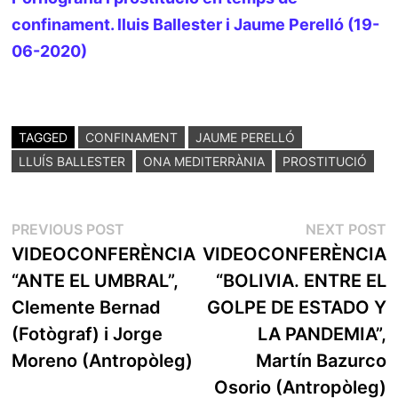
confinament. lluis Ballester i Jaume Perelló (19-
06-2020)
TAGGED
CONFINAMENT
JAUME PERELLÓ
LLUÍS BALLESTER
ONA MEDITERRÀNIA
PROSTITUCIÓ
POST
Previous
N
PREVIOUS POST
NEXT POST
post:
p
VIDEOCONFERÈNCIA
VIDEOCONFERÈNCIA
NAVIGATION
“ANTE EL UMBRAL”,
“BOLIVIA. ENTRE EL
Clemente Bernad
GOLPE DE ESTADO Y
(Fotògraf) i Jorge
LA PANDEMIA”,
Moreno (Antropòleg)
Martín Bazurco
Osorio (Antropòleg)