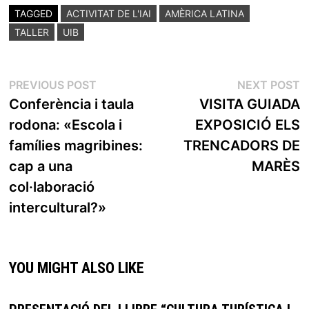
TAGGED
ACTIVITAT DE L'IAI
AMÈRICA LATINA
TALLER
UIB
POST
Previous
N
PREVIOUS POST
NEXT POST
post:
p
Conferència i taula
VISITA GUIADA
NAVIGATION
rodona: «Escola i
EXPOSICIÓ ELS
famílies magribines:
TRENCADORS DE
cap a una
MARÈS
col·laboració
intercultural?»
YOU MIGHT ALSO LIKE