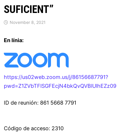
SUFICIENT”
November 8, 2021
En línia:
https://us02web.zoom.us/j/86156687791?
pwd=Z1ZVbTFlSGFEcjN4bkQvQVBlUlhEZz09
ID de reunión: 861 5668 7791
Código de acceso: 2310