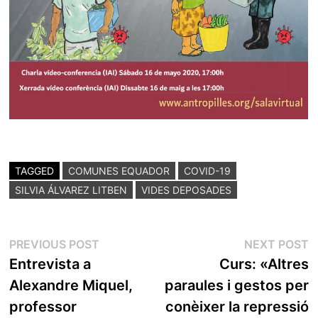
TAGGED
COMUNES EQUADOR
COVID-19
SILVIA ÁLVAREZ LITBEN
VIDES DEPOSADES
POST
Previous
N
PREVIOUS POST
NEXT POST
post:
p
Entrevista a
Curs: «Altres
NAVIGATION
Alexandre Miquel,
paraules i gestos per
professor
conèixer la repressió